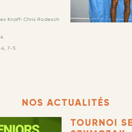
lex Knaff-Chris Rodesch
-4
-4, 7-5
NOS ACTUALITÉS
TOURNOI S