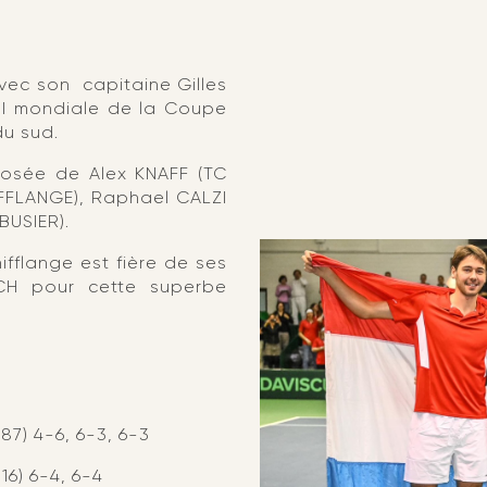
vec son capitaine Gilles
 II mondiale de la Coupe
du sud.
posée de Alex KNAFF (TC
FFLANGE), Raphael CALZI
BUSIER).
hifflange est fière de ses
CH pour cette superbe
87) 4-6, 6-3, 6-3
16) 6-4, 6-4